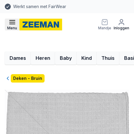
Werkt samen met FairWear
Menu
Mandje
Inloggen
Dames
Heren
Baby
Kind
Thuis
Bas
Terug
Deken - Bruin