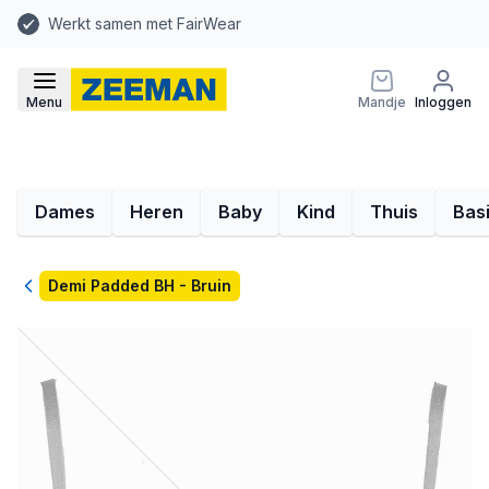
Werkt samen met FairWear
Menu
Mandje
Inloggen
Dames
Heren
Baby
Kind
Thuis
Bas
Terug
Demi Padded BH - Bruin