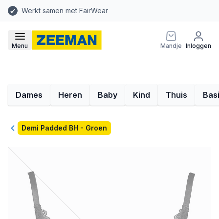
Werkt samen met FairWear
Menu
Mandje
Inloggen
Dames
Heren
Baby
Kind
Thuis
Bas
Terug
Demi Padded BH - Groen