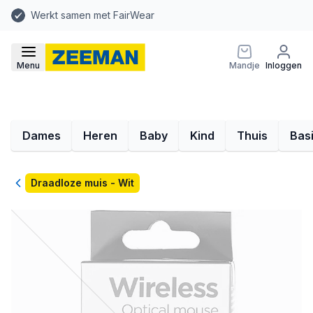
Werkt samen met FairWear
Menu
Mandje
Inloggen
Dames
Heren
Baby
Kind
Thuis
Bas
Terug
Draadloze muis - Wit