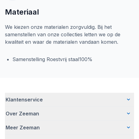
Materiaal
We kiezen onze materialen zorgvuldig. Bij het
samenstellen van onze collecties letten we op de
kwaliteit en waar de materialen vandaan komen.
Samenstelling Roestvrij staal100%
Klantenservice
Over Zeeman
Veelgestelde vragen
Contact
Meer Zeeman
Wie wij zijn
Bezorgen
Ons verhaal
Betalen