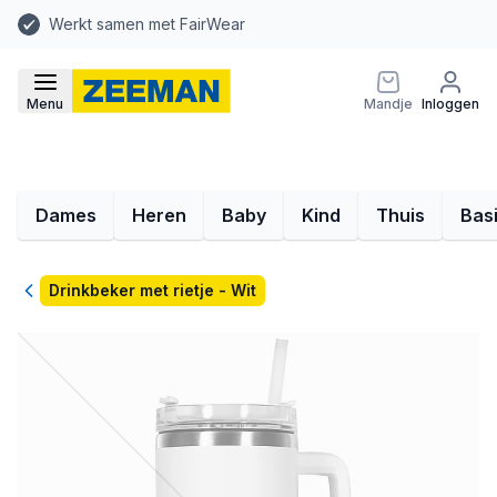
Werkt samen met FairWear
Menu
Mandje
Inloggen
Dames
Heren
Baby
Kind
Thuis
Bas
Terug
Drinkbeker met rietje - Wit