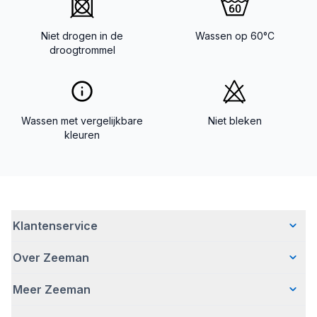
Niet drogen in de
Wassen op 60°C
droogtrommel
Wassen met vergelijkbare
Niet bleken
kleuren
Klantenservice
Over Zeeman
Veelgestelde vragen
Contact
Meer Zeeman
Wie wij zijn
Bezorgen
Ons verhaal
Betalen