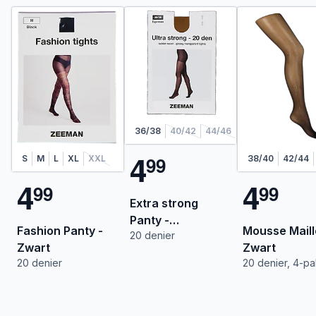
36/38
40/42
44/46
4
9
9
S
M
L
XL
XXL
38/40
42/44
4
4
9
9
9
9
Extra strong
Panty -
Fashion Panty -
Mousse Maill
20 denier
Donkerbruin
Zwart
Zwart
20 denier
20 denier, 4-p