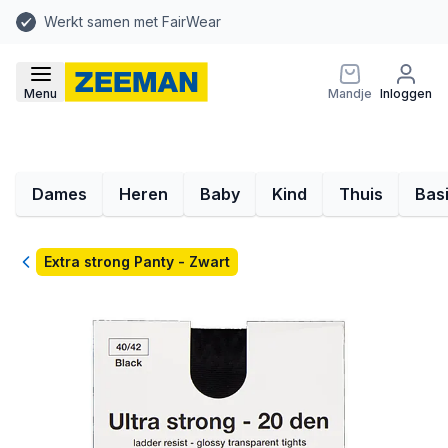
Werkt samen met FairWear
Menu
Mandje
Inloggen
Dames
Heren
Baby
Kind
Thuis
Bas
Terug
Extra strong Panty - Zwart