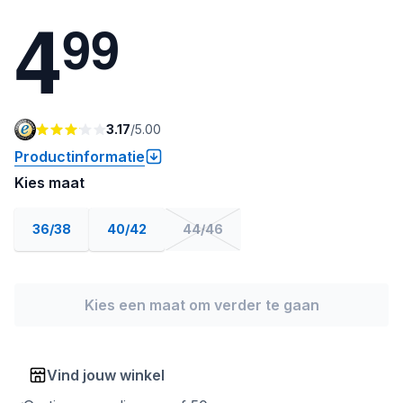
4
9
9
3.17
/
5.00
Productinformatie
Kies maat
36/38
40/42
44/46
Kies een maat om verder te gaan
Vind jouw winkel