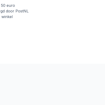
f 50 euro
rgd door PostNL
e winkel