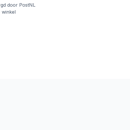
rgd door PostNL
e winkel