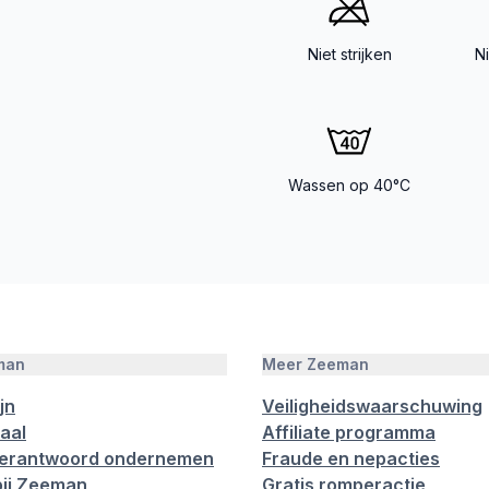
Niet strijken
N
Wassen op 40°C
man
Meer Zeeman
jn
Veiligheidswaarschuwing
aal
Affiliate programma
verantwoord ondernemen
Fraude en nepacties
ij Zeeman
Gratis romperactie