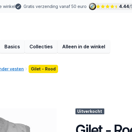
e winkel
Gratis verzending vanaf 50 euro
4.44
/
Basics
Collecties
Alleen in de winkel
nder vesten
Gilet - Rood
Uitverkocht
Gilet - R