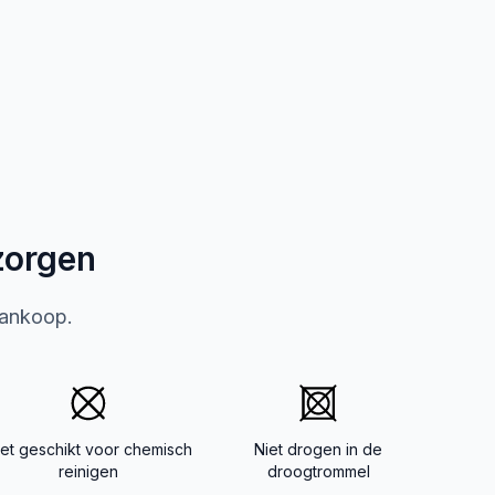
zorgen
aankoop.
iet geschikt voor chemisch
Niet drogen in de
reinigen
droogtrommel