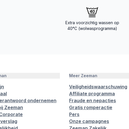
Extra voorzichtig wassen op
40°C (wolwasprogramma)
man
Meer Zeeman
jn
Veiligheidswaarschuwing
aal
Affiliate programma
verantwoord ondernemen
Fraude en nepacties
ij Zeeman
Gratis romperactie
Corporate
Pers
verslag
Onze campagnes
lijkheid
Zeeman Zakelijk