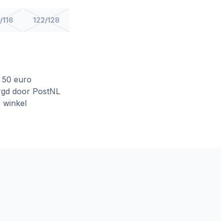
/116
122/128
f 50 euro
rgd door PostNL
e winkel