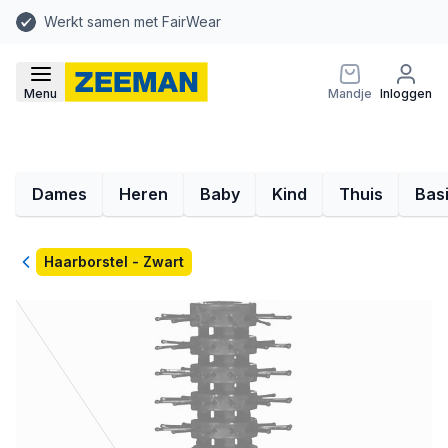
Werkt samen met FairWear
Menu
Mandje
Inloggen
Dames
Heren
Baby
Kind
Thuis
Bas
Terug
Haarborstel - Zwart