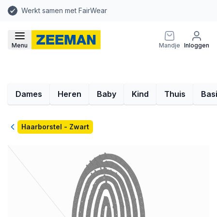
Werkt samen met FairWear
Menu
Mandje
Inloggen
Dames
Heren
Baby
Kind
Thuis
Bas
Terug
Haarborstel - Zwart