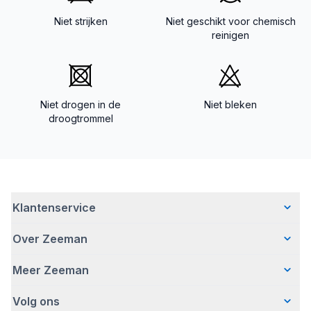
Niet strijken
Niet geschikt voor chemisch
reinigen
Niet drogen in de
Niet bleken
droogtrommel
Klantenservice
Over Zeeman
Veelgestelde vragen
Contact
Meer Zeeman
Wie wij zijn
Bezorgen
Ons verhaal
Betalen
Volg ons
Veiligheidswaarschuwing
Hoe wij verantwoord ondernemen
Retourneren