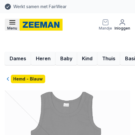
Werkt samen met FairWear
Menu
Mandje
Inloggen
Dames
Heren
Baby
Kind
Thuis
Bas
Terug
Hemd - Blauw