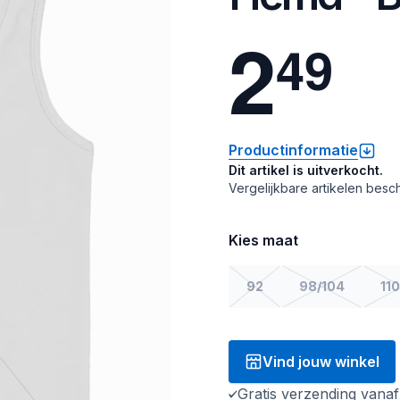
2
4
9
Productinformatie
Dit artikel is uitverkocht.
Vergelijkbare artikelen besch
Kies maat
92
98/104
110
Vind jouw winkel
Gratis verzending vana