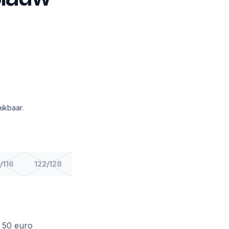
ikbaar.
/116
122/128
f 50 euro