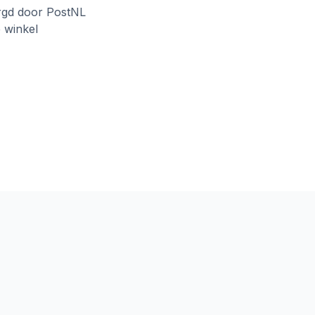
rgd door PostNL
e winkel