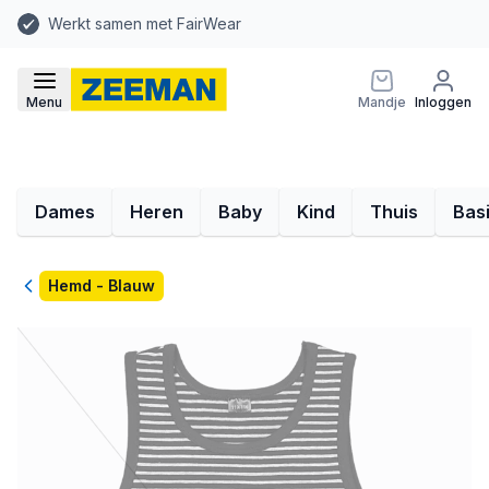
Werkt samen met FairWear
Menu
Mandje
Inloggen
Dames
Heren
Baby
Kind
Thuis
Bas
Terug
Hemd - Blauw