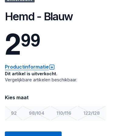
Hemd - Blauw
2
9
9
Productinformatie
Dit artikel is uitverkocht.
Vergelijkbare artikelen beschikbaar.
Kies maat
92
98/104
110/116
122/128