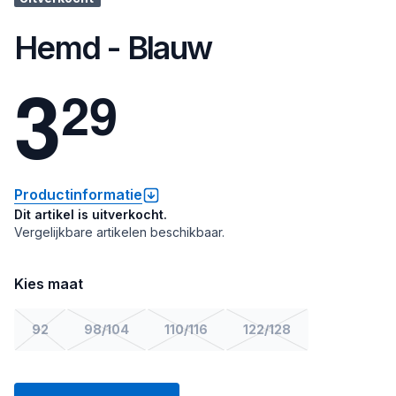
Hemd - Blauw
3
2
9
Productinformatie
Dit artikel is uitverkocht.
Vergelijkbare artikelen beschikbaar.
Kies maat
92
98/104
110/116
122/128