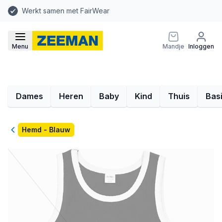
Werkt samen met FairWear
Menu
Mandje
Inloggen
Dames
Heren
Baby
Kind
Thuis
Bas
Terug
Hemd - Blauw