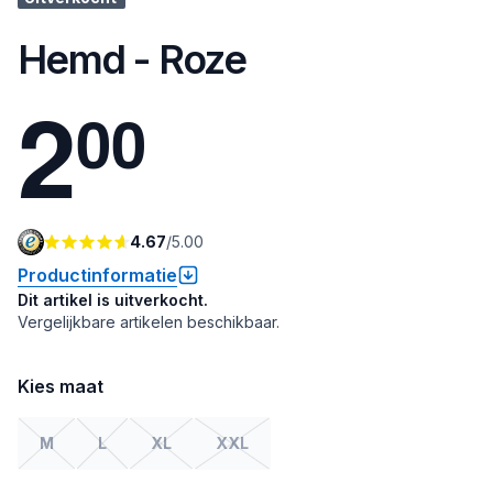
Hemd - Roze
2
0
0
4.67
/
5.00
Productinformatie
Dit artikel is uitverkocht.
Vergelijkbare artikelen beschikbaar.
Kies maat
M
L
XL
XXL