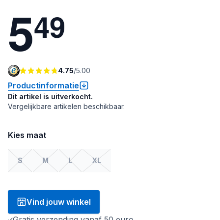
5
4
9
4.75
/
5.00
Productinformatie
Dit artikel is uitverkocht.
Vergelijkbare artikelen beschikbaar.
Kies maat
S
M
L
XL
Vind jouw winkel
Gratis verzending vanaf 50 euro