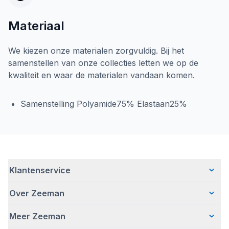
Materiaal
We kiezen onze materialen zorgvuldig. Bij het
samenstellen van onze collecties letten we op de
kwaliteit en waar de materialen vandaan komen.
Samenstelling Polyamide75% Elastaan25%
Klantenservice
Over Zeeman
Veelgestelde vragen
Contact
Meer Zeeman
Wie wij zijn
Bezorgen