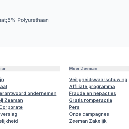
aat;5% Polyurethaan
man
Meer Zeeman
jn
Veiligheidswaarschuwing
aal
Affiliate programma
verantwoord ondernemen
Fraude en nepacties
ij Zeeman
Gratis romperactie
Corporate
Pers
verslag
Onze campagnes
lijkheid
Zeeman Zakelijk