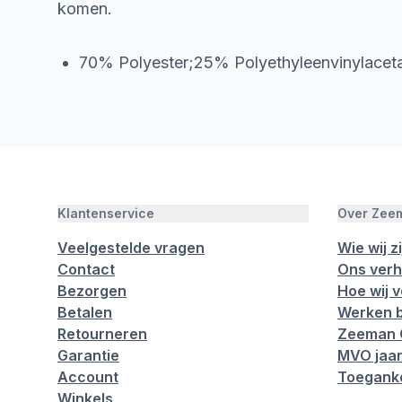
komen.
70% Polyester;25% Polyethyleenvinylacet
Klantenservice
Over Zee
Veelgestelde vragen
Wie wij zi
Contact
Ons verh
Bezorgen
Hoe wij 
Betalen
Werken b
Retourneren
Zeeman 
Garantie
MVO jaar
Account
Toeganke
Winkels