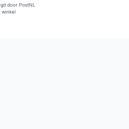
rgd door PostNL
e winkel