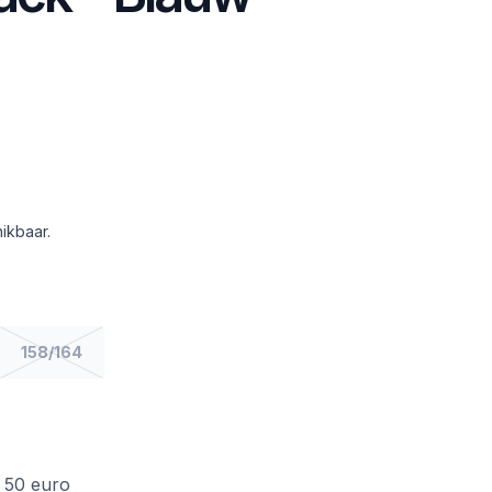
ikbaar.
158/164
f 50 euro