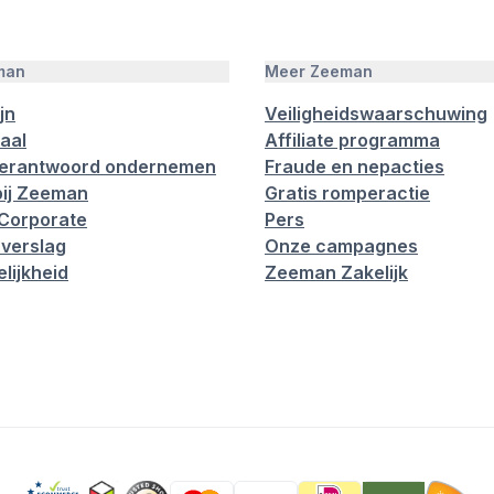
man
Meer Zeeman
jn
Veiligheidswaarschuwing
aal
Affiliate programma
verantwoord ondernemen
Fraude en nepacties
ij Zeeman
Gratis romperactie
Corporate
Pers
verslag
Onze campagnes
lijkheid
Zeeman Zakelijk