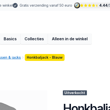
e winkel
Gratis verzending vanaf 50 euro
4.44
/
Basics
Collecties
Alleen in de winkel
ssen & jacks
Honkbaljack - Blauw
Uitverkocht
Honkbalj