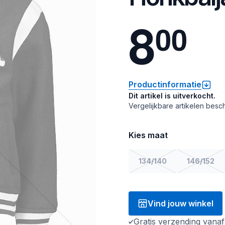
8
0
0
Productinformatie
Dit artikel is uitverkocht.
Vergelijkbare artikelen besch
Kies maat
134/140
146/152
Vind jouw winkel
Gratis verzending vana