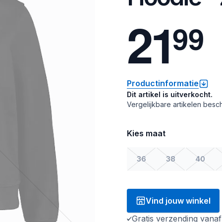
2
1
9
9
Productinformatie
Dit artikel is uitverkocht.
Vergelijkbare artikelen besch
Kies maat
36
38
40
Vind jouw winkel
Gratis verzending vana