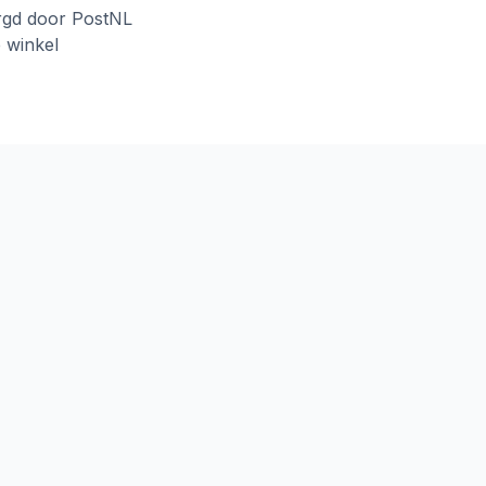
rgd door PostNL
e winkel