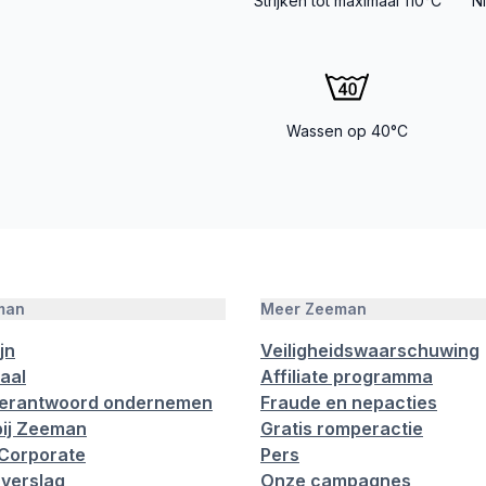
Strijken tot maximaal 110°C
N
Wassen op 40°C
man
Meer Zeeman
jn
Veiligheidswaarschuwing
aal
Affiliate programma
verantwoord ondernemen
Fraude en nepacties
ij Zeeman
Gratis romperactie
Corporate
Pers
verslag
Onze campagnes