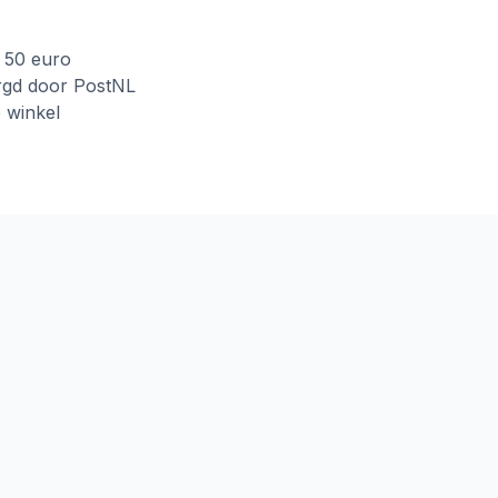
f 50 euro
rgd door PostNL
e winkel