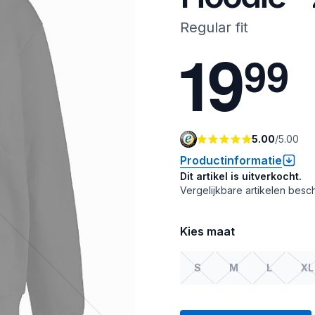
Regular fit
1
9
9
9
5.00
/
5.00
Productinformatie
Dit artikel is uitverkocht.
Vergelijkbare artikelen besch
Kies maat
S
M
L
XL