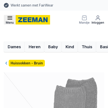
Werkt samen met FairWear
Menu
Mandje
Inloggen
Dames
Heren
Baby
Kind
Thuis
Bas
Terug
Huissokken - Bruin