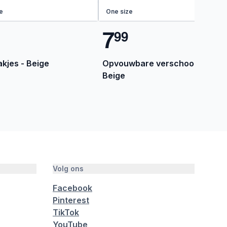
e
One size
7
9
9
akjes - Beige
Opvouwbare verschoonmat -
Beige
Volg ons
Facebook
Pinterest
TikTok
YouTube