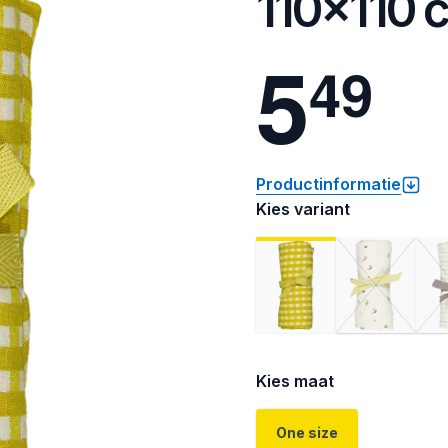
110x110 
5
4
9
Productinformatie
Kies variant
Kies maat
One size