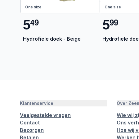
One size
One size
5
5
4
9
9
9
Hydrofiele doek - Beige
Hydrofiele doe
Klantenservice
Over Zee
Veelgestelde vragen
Wie wij zi
Contact
Ons verh
Bezorgen
Hoe wij 
Betalen
Werken b