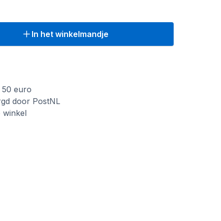
In het winkelmandje
f 50 euro
rgd door PostNL
e winkel