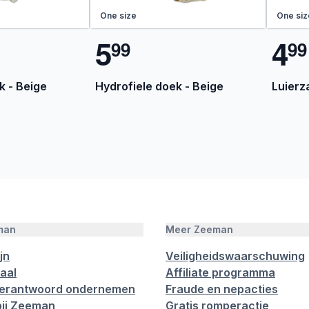
One size
One siz
5
4
9
9
9
9
k - Beige
Hydrofiele doek - Beige
Luierz
man
Meer Zeeman
jn
Veiligheidswaarschuwing
aal
Affiliate programma
verantwoord ondernemen
Fraude en nepacties
ij Zeeman
Gratis romperactie