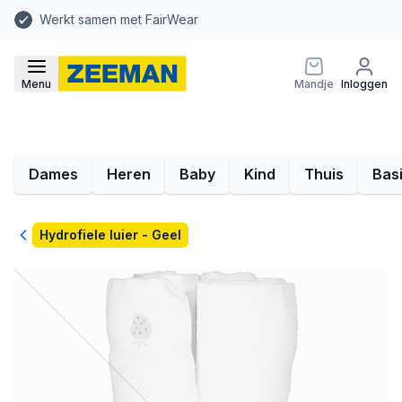
Werkt samen met FairWear
Menu
Mandje
Inloggen
Dames
Heren
Baby
Kind
Thuis
Bas
Terug
Hydrofiele luier - Geel