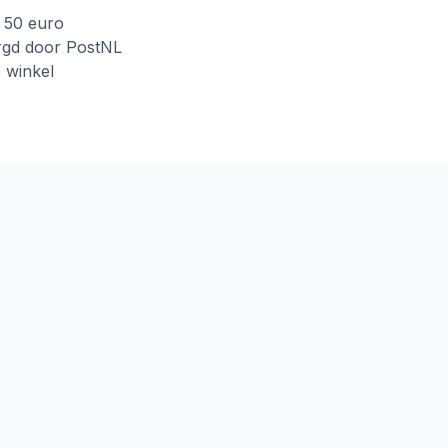
f 50 euro
rgd door PostNL
e winkel