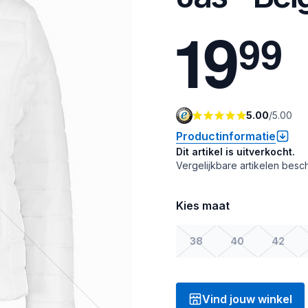
1
9
9
9
5.00
/
5.00
Productinformatie
Dit artikel is uitverkocht.
Vergelijkbare artikelen besch
Kies maat
38
40
42
Vind jouw winkel