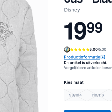
Disney
1
9
9
9
5.00
/
5.00
Productinformatie
Dit artikel is uitverkocht.
Vergelijkbare artikelen besch
Kies maat
98/104
110/116