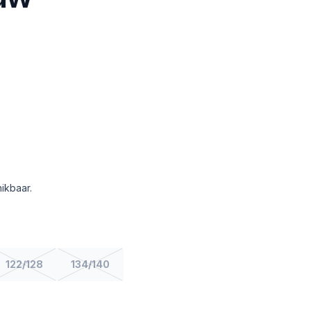
ikbaar.
122/128
134/140