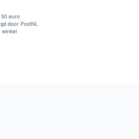
f 50 euro
rgd door PostNL
e winkel