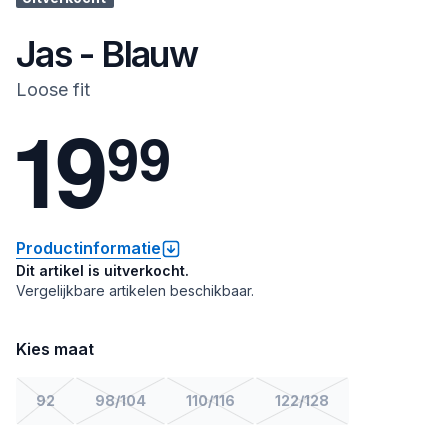
Jas - Blauw
Loose fit
1
9
9
9
Productinformatie
Dit artikel is uitverkocht.
Vergelijkbare artikelen beschikbaar.
Kies maat
92
98/104
110/116
122/128