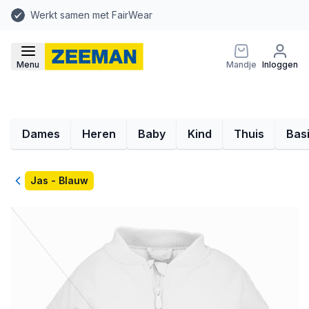
Werkt samen met FairWear
Menu
Mandje
Inloggen
Dames
Heren
Baby
Kind
Thuis
Bas
Terug
Jas - Blauw