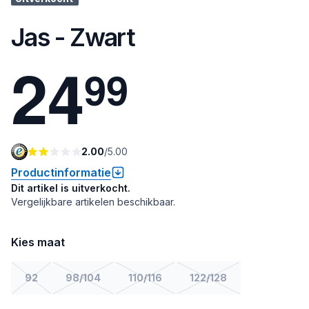
Jas - Zwart
2
4
9
9
2.00
/
5.00
Productinformatie
Dit artikel is uitverkocht.
Vergelijkbare artikelen beschikbaar.
Kies maat
92
98/104
110/116
122/128