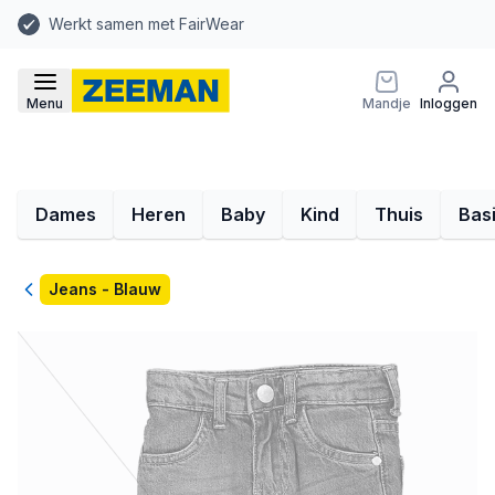
Werkt samen met FairWear
Menu
Mandje
Inloggen
Dames
Heren
Baby
Kind
Thuis
Bas
Terug
Jeans - Blauw