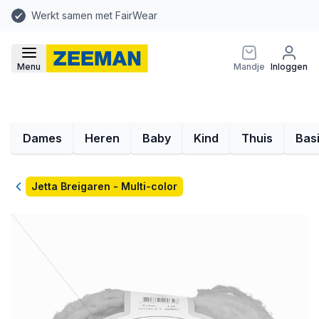
Werkt samen met FairWear
Menu
Mandje
Inloggen
Dames
Heren
Baby
Kind
Thuis
Bas
Terug
Jetta Breigaren - Multi-color