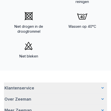
reinigen
Niet drogen in de
Wassen op 40°C
droogtrommel
Niet bleken
Klantenservice
Over Zeeman
Veelgestelde vragen
Contact
Meer Zeeman