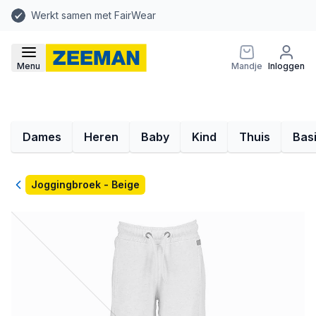
Werkt samen met FairWear
Menu
Mandje
Inloggen
Dames
Heren
Baby
Kind
Thuis
Bas
Terug
Joggingbroek - Beige