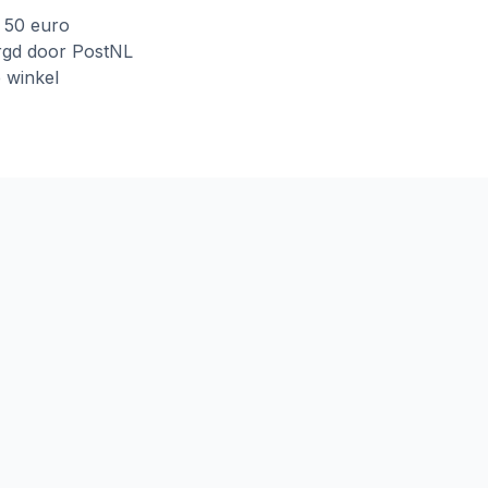
f 50 euro
rgd door PostNL
e winkel