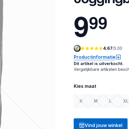
9
9
9
4.67
/
5.00
Productinformatie
Dit artikel is uitverkocht.
Vergelijkbare artikelen besch
Kies maat
S
M
L
XL
Vind jouw winkel