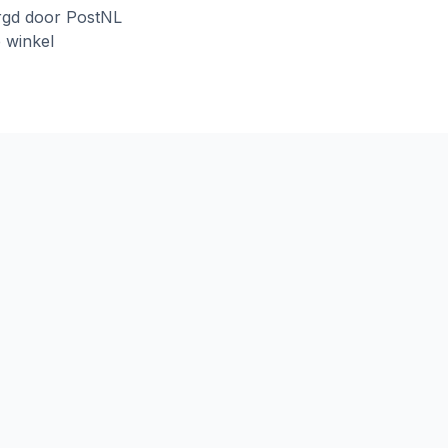
rgd door PostNL
e winkel