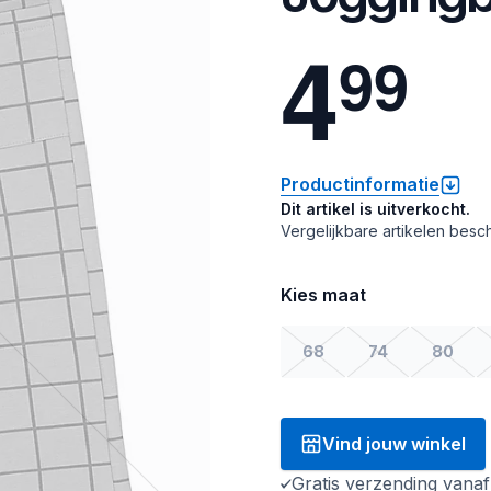
4
9
9
Productinformatie
Dit artikel is uitverkocht.
Vergelijkbare artikelen besch
Kies maat
68
74
80
Vind jouw winkel
Gratis verzending vana