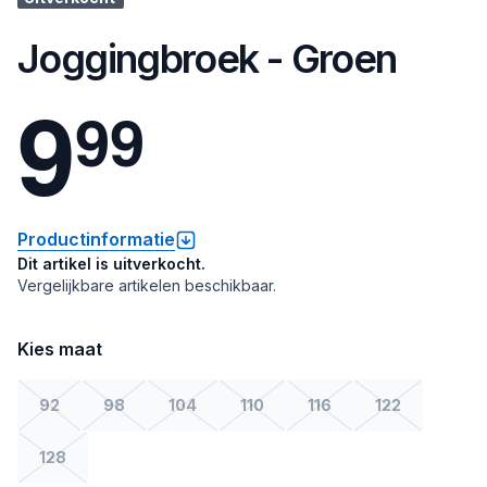
Joggingbroek - Groen
9
9
9
Productinformatie
Dit artikel is uitverkocht.
Vergelijkbare artikelen beschikbaar.
Kies maat
92
98
104
110
116
122
128