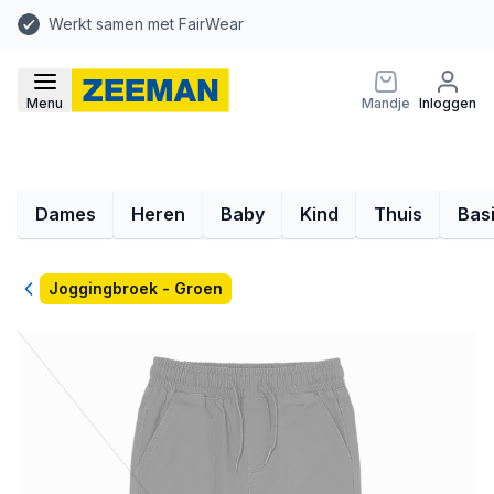
Werkt samen met FairWear
Menu
Mandje
Inloggen
Dames
Heren
Baby
Kind
Thuis
Bas
Terug
Joggingbroek - Groen