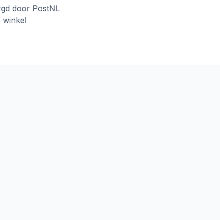
rgd door PostNL
e winkel