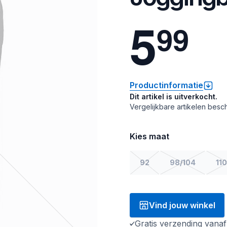
5
9
9
Productinformatie
Dit artikel is uitverkocht.
Vergelijkbare artikelen besch
Kies maat
92
98/104
110
Vind jouw winkel
Gratis verzending vana