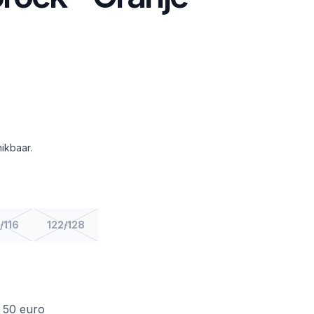
ikbaar.
/116
122/128
f 50 euro