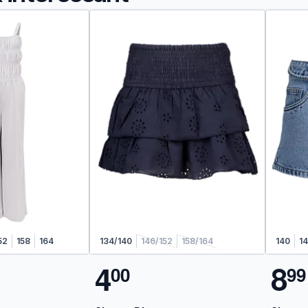
52
158
164
134/140
146/152
158/164
140
1
4
8
0
0
9
9