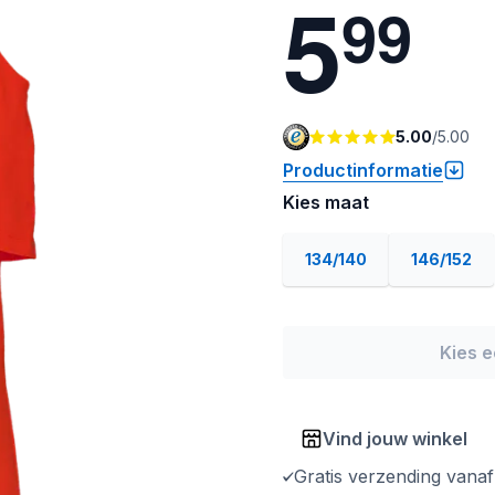
5
9
9
5.00
/
5.00
Productinformatie
Kies maat
134/140
146/152
Kies 
Vind jouw winkel
Gratis verzending vana