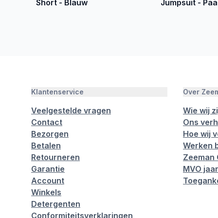
Short - Blauw
Jumpsuit - Paa
Klantenservice
Over Zee
Veelgestelde vragen
Wie wij zi
Contact
Ons verh
Bezorgen
Hoe wij 
Betalen
Werken b
Retourneren
Zeeman 
Garantie
MVO jaar
Account
Toeganke
Winkels
Detergenten
Conformiteitsverklaringen