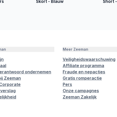
rs
Skort - Blauw
Short 
man
Meer Zeeman
jn
Veiligheidswaarschuwing
aal
Affiliate programma
verantwoord ondernemen
Fraude en nepacties
ij Zeeman
Gratis romperactie
Corporate
Pers
verslag
Onze campagnes
lijkheid
Zeeman Zakelijk