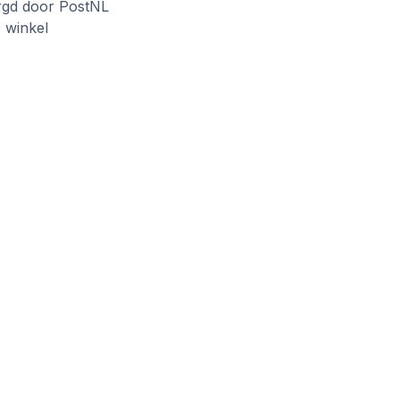
rgd door PostNL
e winkel