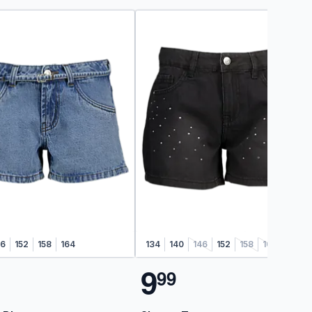
46
152
158
164
134
140
146
152
158
164
9
9
9