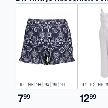
134
140
146
152
158
164
134
140
146
1
7
1
2
9
9
9
9