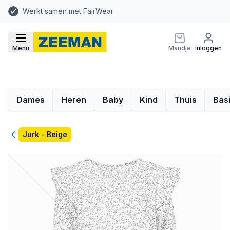
Werkt samen met FairWear
Menu
Mandje
Inloggen
Dames
Heren
Baby
Kind
Thuis
Bas
Terug
Jurk - Beige