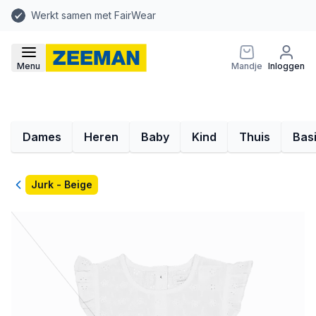
Werkt samen met FairWear
Menu
Mandje
Inloggen
Dames
Heren
Baby
Kind
Thuis
Bas
Terug
Jurk - Beige