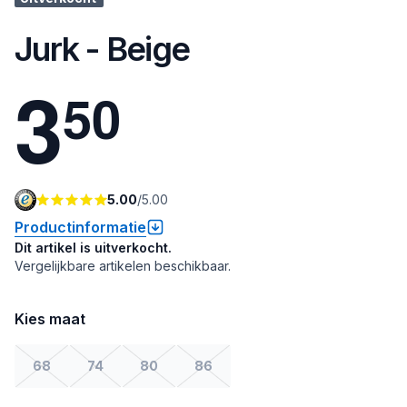
Jurk - Beige
3
5
0
5.00
/
5.00
Productinformatie
Dit artikel is uitverkocht.
Vergelijkbare artikelen beschikbaar.
Kies maat
68
74
80
86