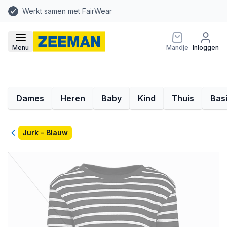
Werkt samen met FairWear
Menu
Mandje
Inloggen
Dames
Heren
Baby
Kind
Thuis
Bas
Terug
Jurk - Blauw