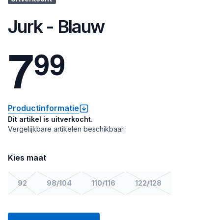
Jurk - Blauw
7
9
9
Productinformatie
Dit artikel is uitverkocht.
Vergelijkbare artikelen beschikbaar.
Kies maat
92
98/104
110/116
122/128