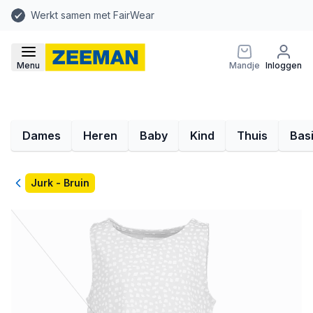
Werkt samen met FairWear
Menu
Mandje
Inloggen
Dames
Heren
Baby
Kind
Thuis
Bas
Terug
Jurk - Bruin