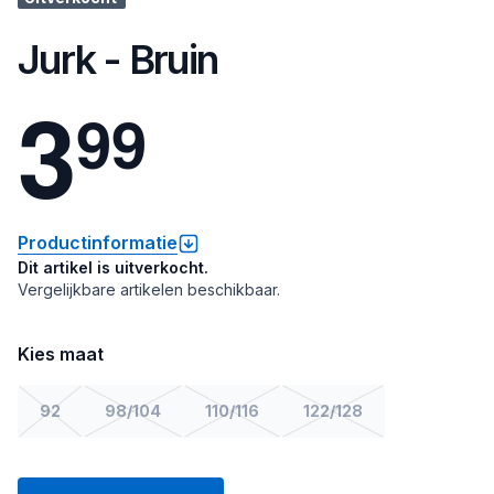
Jurk - Bruin
3
9
9
Productinformatie
Dit artikel is uitverkocht.
Vergelijkbare artikelen beschikbaar.
Kies maat
92
98/104
110/116
122/128