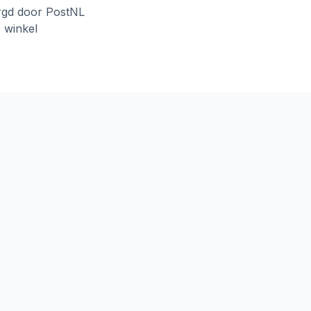
rgd door PostNL
e winkel