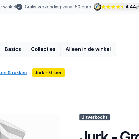
e winkel
Gratis verzending vanaf 50 euro
4.44
/
Basics
Collecties
Alleen in de winkel
rken & rokken
Jurk - Groen
Uitverkocht
Jurk - Gr