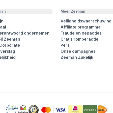
man
Meer Zeeman
jn
Veiligheidswaarschuwing
aal
Affiliate programma
verantwoord ondernemen
Fraude en nepacties
ij Zeeman
Gratis romperactie
Corporate
Pers
verslag
Onze campagnes
lijkheid
Zeeman Zakelijk