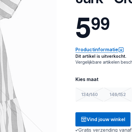
5
9
9
Productinformatie
Dit artikel is uitverkocht.
Vergelijkbare artikelen besch
Kies maat
134/140
146/152
Vind jouw winkel
Gratis verzending vana