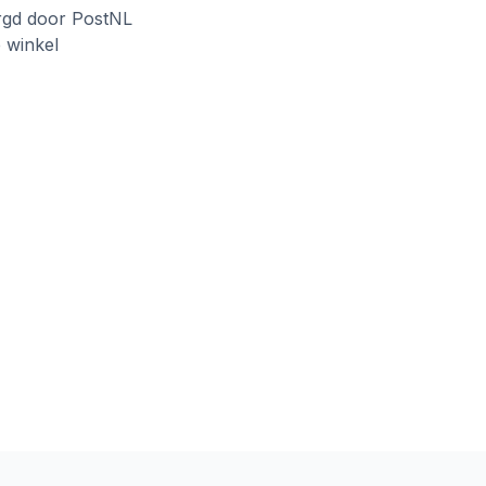
rgd door PostNL
e winkel