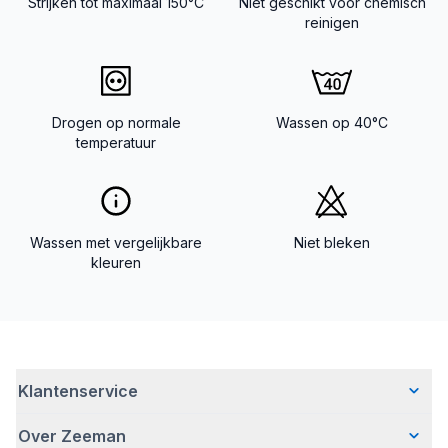
Strijken tot maximaal 150°C
Niet geschikt voor chemisch
reinigen
Drogen op normale
Wassen op 40°C
temperatuur
Wassen met vergelijkbare
Niet bleken
kleuren
Klantenservice
Over Zeeman
Veelgestelde vragen