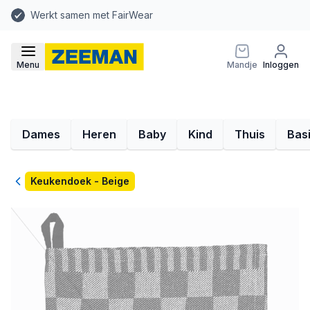
Werkt samen met FairWear
Menu
Mandje
Inloggen
Dames
Heren
Baby
Kind
Thuis
Bas
Terug
Keukendoek - Beige