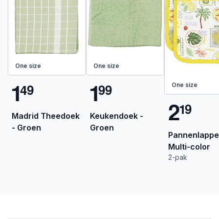
One size
One size
1
1
4
9
9
9
One size
2
1
9
Madrid Theedoek
Keukendoek -
- Groen
Groen
Pannenlappe
Multi-color
2-pak