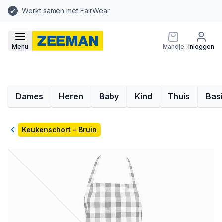
Werkt samen met FairWear
Menu
Mandje
Inloggen
Dames
Heren
Baby
Kind
Thuis
Bas
Terug
Keukenschort - Bruin