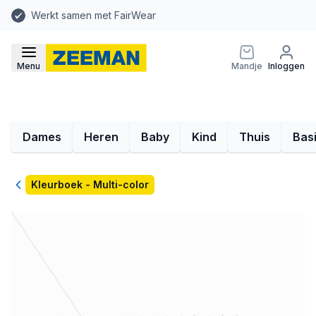
Werkt samen met FairWear
Menu
Mandje
Inloggen
Dames
Heren
Baby
Kind
Thuis
Bas
Terug
Kleurboek - Multi-color