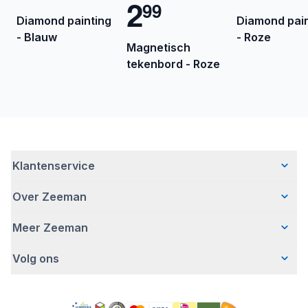
2
9
9
Diamond painting
Diamond pain
- Blauw
- Roze
Magnetisch
tekenbord - Roze
Klantenservice
Over Zeeman
Veelgestelde vragen
Contact
Meer Zeeman
Wie wij zijn
Bezorgen
Ons verhaal
Betalen
Volg ons
Veiligheidswaarschuwing
Hoe wij verantwoord ondernemen
Retourneren
Affiliate programma
Werken bij Zeeman
Garantie
Facebook
Fraude en nepacties
Zeeman Corporate
Account