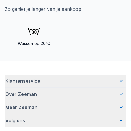
Zo geniet je langer van je aankoop.
Wassen op 30°C
Klantenservice
Over Zeeman
Veelgestelde vragen
Contact
Meer Zeeman
Wie wij zijn
Bezorgen
Ons verhaal
Betalen
Volg ons
Veiligheidswaarschuwing
Hoe wij verantwoord ondernemen
Retourneren
Affiliate programma
Werken bij Zeeman
Garantie