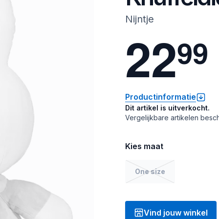
Nijntje
2
2
9
9
Productinformatie
Dit artikel is uitverkocht.
Vergelijkbare artikelen besch
Kies maat
One size
Vind jouw winkel