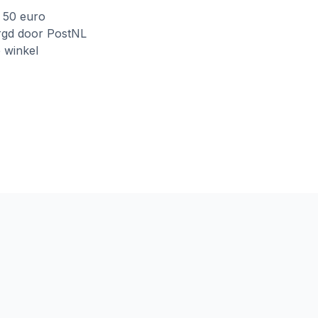
f 50 euro
rgd door PostNL
e winkel